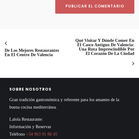
Qué Visitar Y Dónde Comer En
El Casco Antiguo De Valencia:
Una Ruta Imprescindible Por
De Los Mejores Restaurantes
El Corazón De La Ciudad
En El Centro De Valencia
SOBRE NOSOTROS
Gran tradición gastronómica y referente para los amantes de la
buena cocina mediterránea.
Lalola Restaurante:
Información y Reservas
Teléfono
+34 963 91 80 45