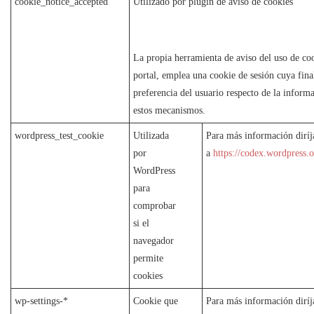
cookie_notice_accepted
Utilizado por plugin de aviso de cookies
La propia herramienta de aviso del uso de coo
portal, emplea una cookie de sesión cuya fina
preferencia del usuario respecto de la informa
estos mecanismos.
wordpress_test_cookie
Utilizada
Para más información diríj
por
a
https://codex.wordpress
WordPress
para
comprobar
si el
navegador
permite
cookies
wp-settings-*
Cookie que
Para más información diríj