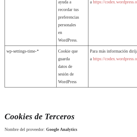
ayuda a
a
https://codex.wordpress
recordar tus
preferencias
personales
en
WordPress.
wp-settings-time-*
Cookie que
Para más información diríj
guarda
a
https://codex.wordpress
datos de
sesión de
WordPress
Cookies de Terceros
Nombre del proveedor:
Google Analytics