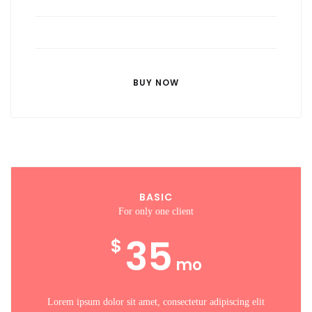
Lorem ipsum dolor sit amet
Lorem ipsum dolor sit amet
BUY NOW
BASIC
For only one client
35
$
mo
Lorem ipsum dolor sit amet, consectetur adipiscing elit