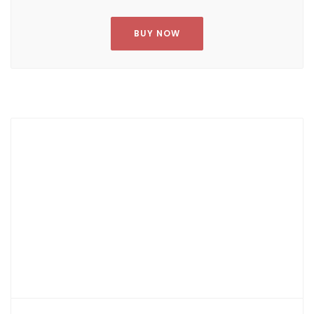
BUY NOW
BASIC
For only one client
35
$
mo
Lorem ipsum dolor sit amet, consectetur adipiscing elit
donec elementum dolor.