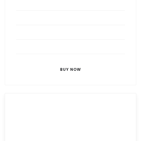
Lorem ipsum dolor sit amet
Lorem ipsum dolor sit amet
Lorem ipsum dolor sit amet
Lorem ipsum dolor sit amet
BUY NOW
EXTENDED
For only one client
55
$